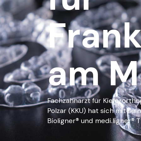
Frank
am M
Fachzahnarzt für Kieferortho
Polzar (KKU) hat sich mit sein
Bioligner® und medi.ligner® T