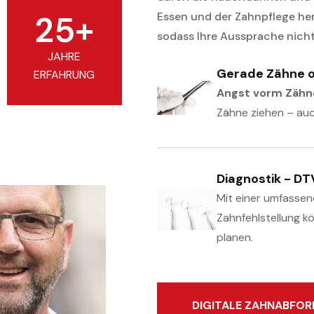
25
+
Essen und der Zahnpflege h
sodass Ihre Aussprache nicht 
JAHRE
Gerade Zähne o
ERFAHRUNG
Angst vorm Zähn
Zähne ziehen – auch
Diagnostik - D
Mit einer umfasse
Zahnfehlstellung k
planen.
DIGITALE ZAHNABFO