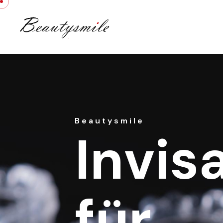
Beautysmile
Invis
für