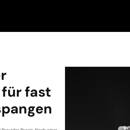
er
für fast
spangen
®
Provider Praxis. Nach einer