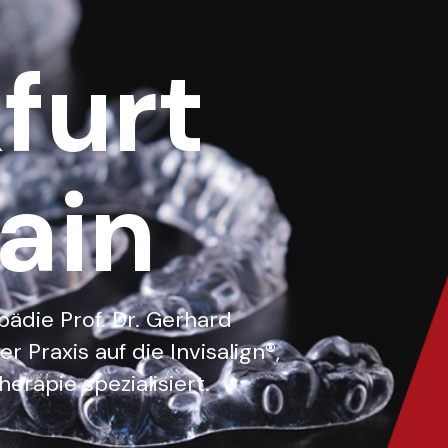
furt
ain
pädie Prof. Dr. Gerhard
er Praxis auf die Invisalign®,
herapie spezialisiert.