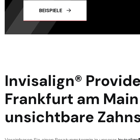
BEISPIELE
Invisalign® Provid
Frankfurt am Main 
unsichtbare Zahn
Vereinbaren Sie einen Beratungstermin in unserer
Invisalign