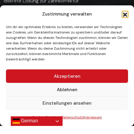
diskrete Lösung zur Zahnkorrektur
Zustimmung verwalten
Um dir ein optimales Erlebnis zu bieten, verwenden wir Technologien
wie Cookies, um Geräteinformationen zu speichern und/oder darauf
Unsere Gallerie
zuzugreifen. Wenn du diesen Technologien zustimmst, können wir Daten
wie das Surfverhalten oder eindeutige IDs auf dieser Website
verarbeiten. Wenn du deine Zustimmung nicht erteilst oder
zurückziehst, können bestimmte Merkmale und Funktionen
beeinträchtigt werden.
Akzeptieren
Ablehnen
Einstellungen ansehen
Cookie-Richtlinie
Datenschutz
Impressum
Copyright © 2026 by Beautysmile. All Rights Reserved.
German
Impressum
|
Datenschutz
|
Cookie-Richtlinie
|
Blog
|