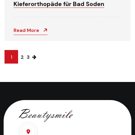
Kieferorthopäde für Bad Soden
Read More
1
2
3