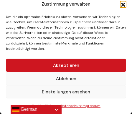
Zustimmung verwalten
Um dir ein optimales Erlebnis zu bieten, verwenden wir Technologien
wie Cookies, um Geräteinformationen zu speichern und/oder darauf
Unsere Gallerie
zuzugreifen. Wenn du diesen Technologien zustimmst, können wir Daten
wie das Surfverhalten oder eindeutige IDs auf dieser Website
verarbeiten. Wenn du deine Zustimmung nicht erteilst oder
zurückziehst, können bestimmte Merkmale und Funktionen
beeinträchtigt werden.
Akzeptieren
Ablehnen
Einstellungen ansehen
Cookie-Richtlinie
Datenschutz
Impressum
Copyright © 2026 by Beautysmile. All Rights Reserved.
German
Impressum
|
Datenschutz
|
Cookie-Richtlinie
|
Blog
|
Invisalign® Provider Praxis