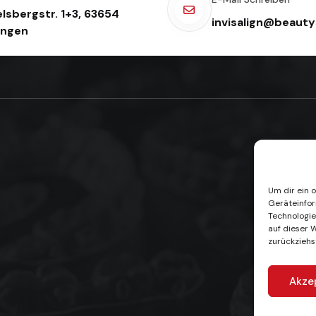
lsbergstr. 1+3, 63654
invisalign@beauty
ingen
Um dir ein 
Geräteinfor
Technologie
auf dieser 
zurückziehs
Akze