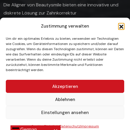
Die Aligner von Beautysmile bieten eine innovative
und
diskrete Lösung zur Zahnkorrektur
Zustimmung verwalten
Um dir ein optimales Erlebnis zu bieten, verwenden wir Technologien
wie Cookies, um Geräteinformationen zu speichern und/oder darauf
Unsere Gallerie
zuzugreifen. Wenn du diesen Technologien zustimmst, können wir Daten
wie das Surfverhalten oder eindeutige IDs auf dieser Website
verarbeiten. Wenn du deine Zustimmung nicht erteilst oder
zurückziehst, können bestimmte Merkmale und Funktionen
beeinträchtigt werden.
Akzeptieren
Ablehnen
Einstellungen ansehen
Cookie-Richtlinie
Datenschutz
Impressum
Copyright © 2026 by Beautysmile. All Rights Reserved.
German