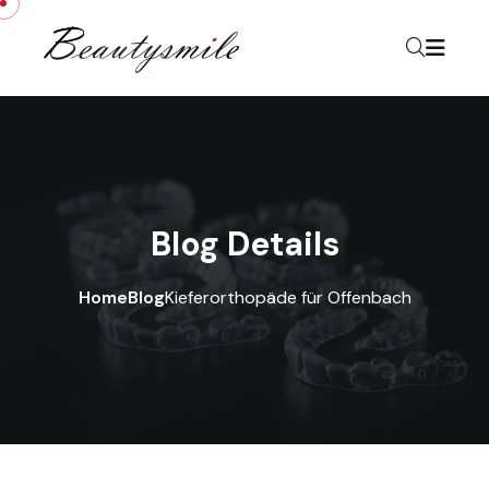
Skip to content
Blog Details
Home
Blog
Kieferorthopäde für Offenbach